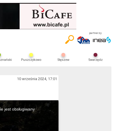
partnerzy
oznański
Puszczykowo
Stęszew
Swarzędz
10 września 2024, 17:01
ie jest obsługiwany