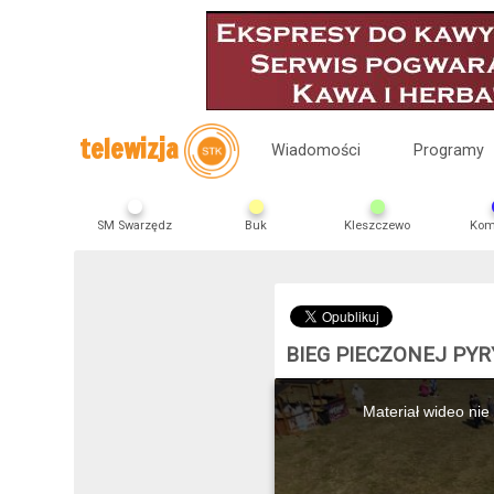
telewizja
Wiadomości
Programy
SM Swarzędz
Buk
Kleszczewo
Kom
BIEG PIECZONEJ PYR
This
is
Materiał wideo nie
a
modal
window.