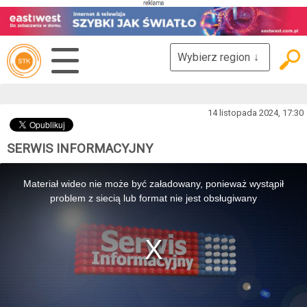
Wybierz region
↓
14 listopada 2024, 17:30
SERWIS INFORMACYJNY
This
is
Materiał wideo nie może być załadowany, ponieważ wystąpił
a
modal
problem z siecią lub format nie jest obsługiwany
window.