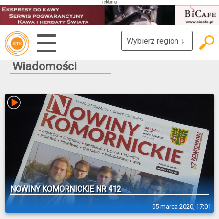
Wybierz region
↓
Wiadomości
NOWINY KOMORNICKIE NR 412
05 marca 2020, 17:01